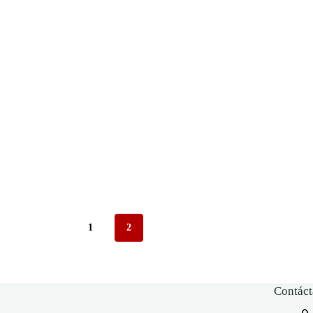
1
2
Contáct